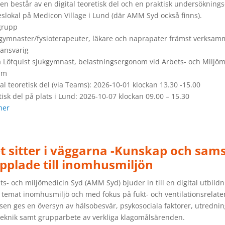
en består av en digital teoretisk del och en praktisk undersökning
slokal på Medicon Village i Lund (där AMM Syd också finns).
grupp
gymnaster/fysioterapeuter, läkare och naprapater främst verksam
ansvarig
a Löfquist sjukgymnast, belastningsergonom vid Arbets- och Miljöm
um
tal teoretisk del (via Teams): 2026-10-01 klockan 13.30 -15.00
tisk del på plats i Lund: 2026-10-07 klockan 09.00 – 15.30
mer
t sitter i väggarna -Kunskap och sam
pplade till inomhusmiljön
ts- och miljömedicin Syd (AMM Syd) bjuder in till en digital utbil
temat inomhusmiljö och med fokus på fukt- och ventilationsrelat
rsen ges en översyn av hälsobesvär, psykosociala faktorer, utredni
eknik samt grupparbete av verkliga klagomålsärenden.