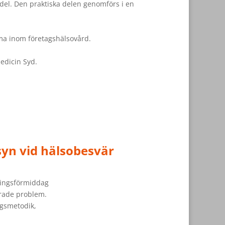
sdel. Den praktiska delen genomförs i en
ma inom företagshälsovård.
edicin Syd.
syn vid hälsobesvär
dningsförmiddag
erade problem.
ngsmetodik,