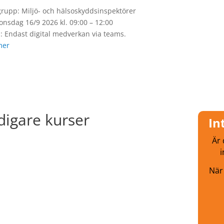
rupp: Miljö- och hälsoskyddsinspektörer
 onsdag 16/9 2026 kl. 09:00 – 12:00
s: Endast digital medverkan via teams.
mer
digare kurser
In
Är 
i
När