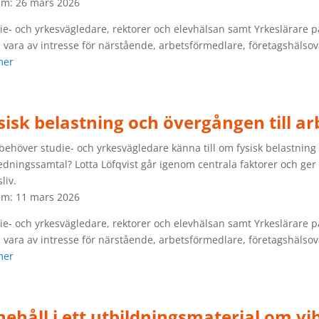
m: 26 mars 2026
ie- och yrkesvägledare, rektorer och elevhälsan samt Yrkeslärar
 vara av intresse för närstående, arbetsförmedlare, företagshälso
mer
sisk belastning och övergången till ar
behöver studie- och yrkesvägledare känna till om fysisk belastning i
edningssamtal? Lotta Löfqvist går igenom centrala faktorer och ger p
liv.
m: 11 mars 2026
ie- och yrkesvägledare, rektorer och elevhälsan samt Yrkeslärar
 vara av intresse för närstående, arbetsförmedlare, företagshälso
mer
nehåll i ett utbildningsmaterial om vibr