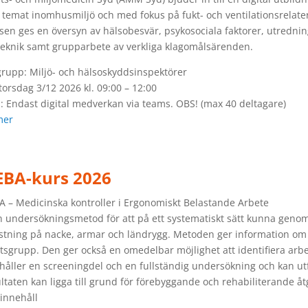
temat inomhusmiljö och med fokus på fukt- och ventilationsrelat
rsen ges en översyn av hälsobesvär, psykosociala faktorer, utredni
eknik samt grupparbete av verkliga klagomålsärenden.
rupp: Miljö- och hälsoskyddsinspektörer
 torsdag 3/12 2026 kl. 09:00 – 12:00
s: Endast digital medverkan via teams. OBS! (max 40 deltagare)
mer
BA-kurs 2026
 – Medicinska kontroller i Ergonomiskt Belastande Arbete
n undersökningsmetod för att på ett systematiskt sätt kunna geno
stning på nacke, armar och ländrygg. Metoden ger information om 
tsgrupp. Den ger också en omedelbar möjlighet att identifiera ar
håller en screeningdel och en fullständig undersökning och kan ut
ltaten kan ligga till grund för förebyggande och rehabiliterande å
innehåll