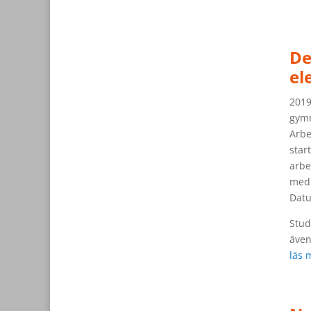
De
el
2019
gymn
Arbe
star
arbe
med 
Datu
Stud
även
läs 