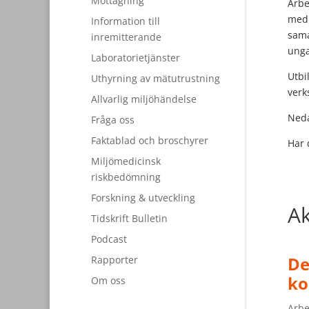
Mottagning
Arbe
medi
Information till
sama
inremitterande
unga
Laboratorietjänster
Utbi
Uthyrning av mätutrustning
verk
Allvarlig miljöhändelse
Neda
Fråga oss
Faktablad och broschyrer
Har 
Miljömedicinsk
riskbedömning
Forskning & utveckling
Ak
Tidskrift Bulletin
Podcast
De
Rapporter
ko
Om oss
Arbe