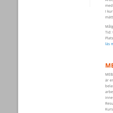
med 
I ku
mätt
Målg
Tid:
Plat
läs 
ME
MEBA
är e
bela
arbe
inne
Resu
Kurs