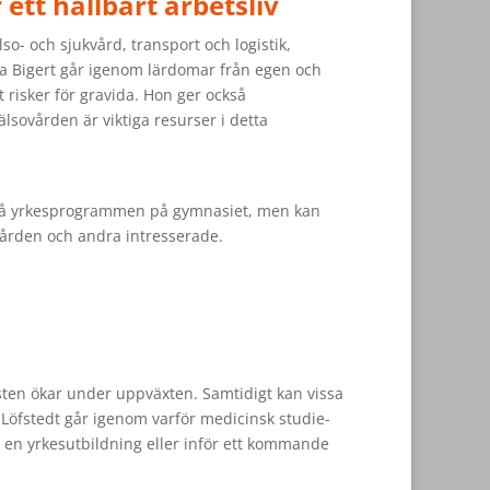
 ett hållbart arbetsliv
o- och sjukvård, transport och logistik,
na Bigert går igenom lärdomar från egen och
 risker för gravida. Hon ger också
sovården är viktiga resurser i detta
e på yrkesprogrammen på gymnasiet, men kan
vården och andra intresserade.
en ökar under uppväxten. Samtidigt kan vissa
 Löfstedt går igenom varför medicinsk studie-
en yrkesutbildning eller inför ett kommande