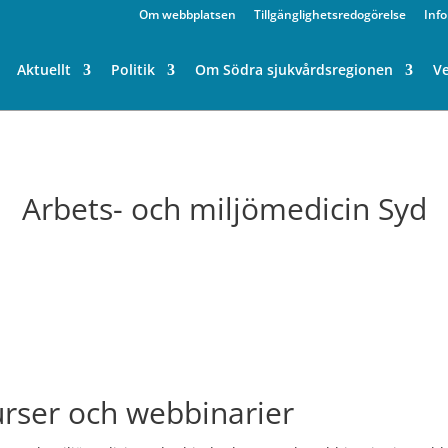
Om webbplatsen
Tillgänglighetsredogörelse
Inf
Aktuellt
Politik
Om Södra sjukvårdsregionen
V
Arbets- och miljömedicin Syd
rser och webbinarier