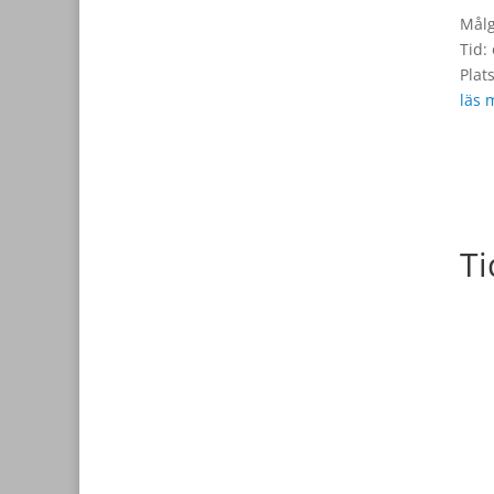
Målg
Tid:
Plat
läs 
Ti