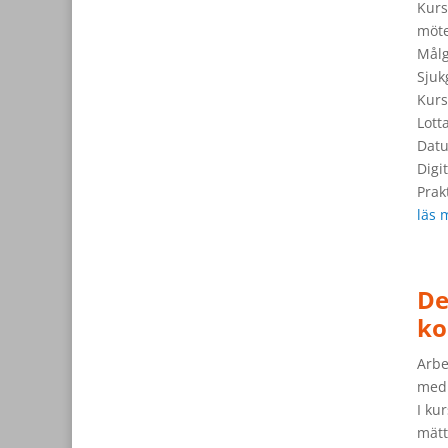
Kurs
möte
Mål
Sjuk
Kurs
Lott
Dat
Digi
Prak
läs 
De
ko
Arbe
med 
I ku
mätt