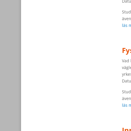
Datu
Stud
även
läs 
Fy
Vad 
vägl
yrkes
Datu
Stud
även
läs 
In