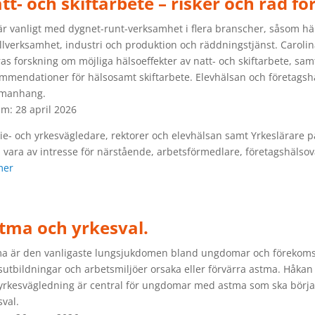
tt- och skiftarbete – risker och råd för
är vanligt med dygnet-runt-verksamhet i flera branscher, såsom häls
llverksamhet, industri och produktion och räddningstjänst. Caroli
as forskning om möjliga hälsoeffekter av natt- och skiftarbete, samt
mmendationer för hälsosamt skiftarbete. Elevhälsan och företagshäl
manhang.
m: 28 april 2026
ie- och yrkesvägledare, rektorer och elevhälsan samt Yrkeslärar
 vara av intresse för närstående, arbetsförmedlare, företagshälso
mer
tma och yrkesval.
a är den vanligaste lungsjukdomen bland ungdomar och förekomst
sutbildningar och arbetsmiljöer orsaka eller förvärra astma. Håkan
yrkesvägledning är central för ungdomar med astma som ska börja 
sval.