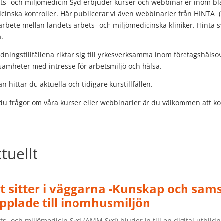
ts- och miljömedicin Syd erbjuder kurser och webbinarier inom bl
cinska kontroller. Här publicerar vi även webbinarier från HINTA (H
rbete mellan landets arbets- och miljömedicinska kliniker. Hinta syf
.
ldningstillfällena riktar sig till yrkesverksamma inom företagshälso
samheter med intresse för arbetsmiljö och hälsa.
n hittar du aktuella och tidigare kurstillfällen.
du frågor om våra kurser eller webbinarier är du välkommen att kont
tuellt
t sitter i väggarna -Kunskap och sam
pplade till inomhusmiljön
ts- och miljömedicin Syd (AMM Syd) bjuder in till en digital utbil