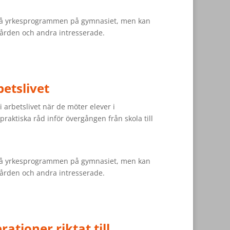
e på yrkesprogrammen på gymnasiet, men kan
vården och andra intresserade.
betslivet
 arbetslivet när de möter elever i
raktiska råd inför övergången från skola till
e på yrkesprogrammen på gymnasiet, men kan
vården och andra intresserade.
ationer riktat till