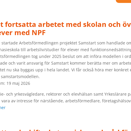
t fortsatta arbetet med skolan och öve
ever med NPF
 startade Arbetsförmedlingen projektet Samstart som handlade om 
asieskola till arbetsliv/studier för elever med funktionsnedsättnin
tsförmedlingen tog under 2025 beslut om att införa modellen i or
tade och varit ansvarig för Samstart kommer berätta mer om arbete
tet nu ska byggas upp i hela landet. Vi får också höra mer konkret
samstartsmodellen.
m: 19 maj 2026
ie- och yrkesvägledare, rektorer och elevhälsan samt Yrkeslärar
 vara av intresse för närstående, arbetsförmedlare, företagshälso
mer