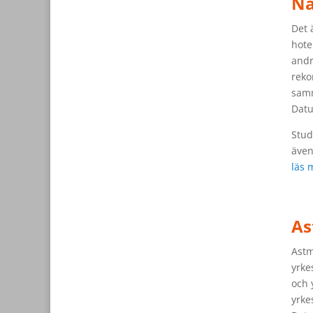
Na
Det 
hote
andr
reko
sam
Datu
Stud
även
läs 
As
Astm
yrke
och 
yrke