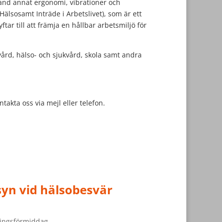
and annat ergonomi, vibrationer och
älsosamt Inträde i Arbetslivet), som är ett
tar till att främja en hållbar arbetsmiljö för
vård, hälso- och sjukvård, skola samt andra
akta oss via mejl eller telefon.
syn vid hälsobesvär
dningsförmiddag