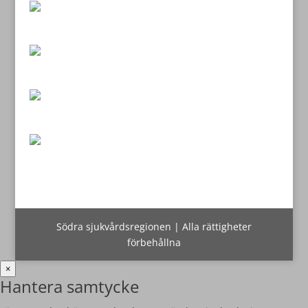
Södra sjukvårdsregionen | Alla rättigheter
förbehållna
×
Hantera samtycke