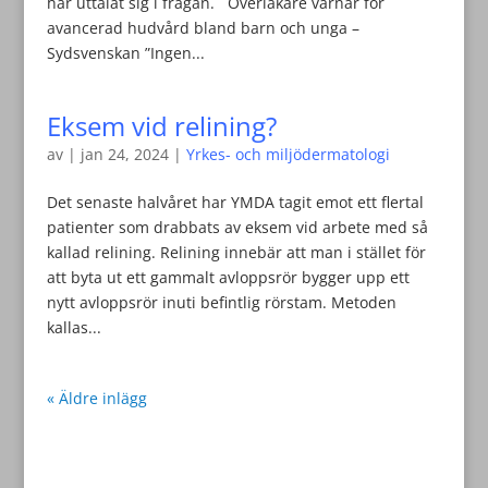
har uttalat sig i frågan. Överläkare varnar för
avancerad hudvård bland barn och unga –
Sydsvenskan ”Ingen...
Eksem vid relining?
av
|
jan 24, 2024
|
Yrkes- och miljödermatologi
Det senaste halvåret har YMDA tagit emot ett flertal
patienter som drabbats av eksem vid arbete med så
kallad relining. Relining innebär att man i stället för
att byta ut ett gammalt avloppsrör bygger upp ett
nytt avloppsrör inuti befintlig rörstam. Metoden
kallas...
« Äldre inlägg