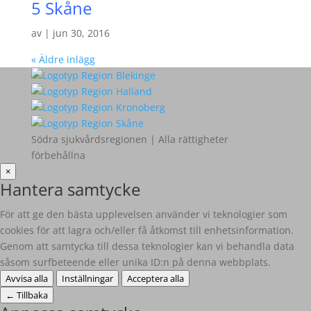
5 Skåne
av
|
jun 30, 2016
« Äldre inlägg
Södra sjukvårdsregionen | Alla rättigheter
förbehållna
×
Hantera samtycke
För att ge den bästa upplevelsen använder vi teknologier som
cookies för att lagra och/eller få åtkomst till enhetsinformation.
Genom att samtycka till dessa teknologier kan vi behandla data
såsom surfbeteende eller unika ID:n på denna webbplats.
Avvisa alla
Inställningar
Acceptera alla
←
Tillbaka