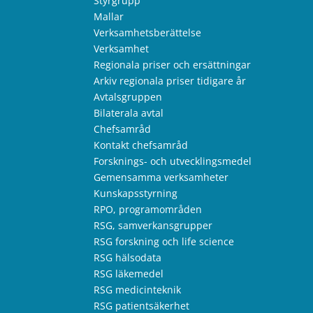
Styrgrupp
Mallar
Verksamhetsberättelse
Verksamhet
Regionala priser och ersättningar
Arkiv regionala priser tidigare år
Avtalsgruppen
Bilaterala avtal
Chefsamråd
Kontakt chefsamråd
Forsknings- och utvecklingsmedel
Gemensamma verksamheter
Kunskapsstyrning
RPO, programområden
RSG, samverkansgrupper
RSG forskning och life science
RSG hälsodata
RSG läkemedel
RSG medicinteknik
RSG patientsäkerhet