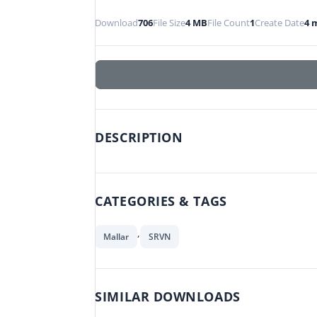
Download
706
File Size
4 MB
File Count
1
Create Date
4 
DESCRIPTION
CATEGORIES & TAGS
,
Mallar
SRVN
SIMILAR DOWNLOADS