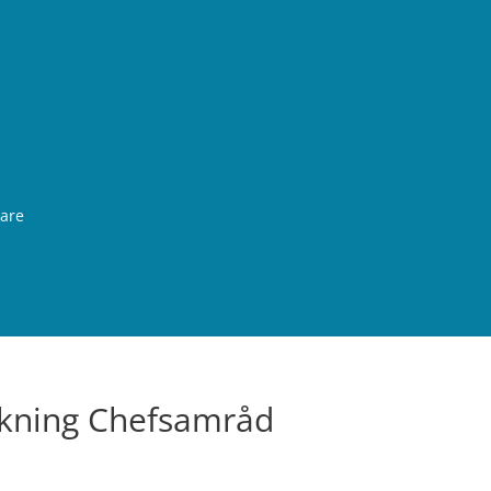
rare
kning Chefsamråd