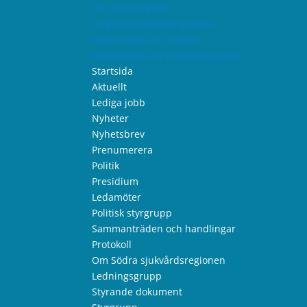
Om webbplatsen
Tillgänglighetsredogörelse
Information om cookies
Information om personuppgifter
Startsida
Aktuellt
Lediga jobb
Nyheter
Nyhetsbrev
Prenumerera
Politik
Presidium
Ledamöter
Politisk styrgrupp
Sammanträden och handlingar
Protokoll
Om Södra sjukvårdsregionen
Ledningsgrupp
Styrande dokument