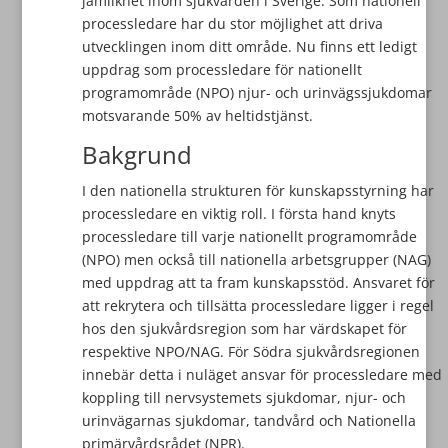
jämlikhet inom sjukvården i Sverige. Som nationell
processledare har du stor möjlighet att driva
utvecklingen inom ditt område. Nu finns ett ledigt
uppdrag som processledare för nationellt
programområde (NPO) njur- och urinvägssjukdomar
motsvarande 50% av heltidstjänst.
Bakgrund
I den nationella strukturen för kunskapsstyrning har
processledare en viktig roll. I första hand knyts
processledare till varje nationellt programområde
(NPO) men också till nationella arbetsgrupper (NAG)
med uppdrag att ta fram kunskapsstöd. Ansvaret för
att rekrytera och tillsätta processledare ligger i regel
hos den sjukvårdsregion som har värdskapet för
respektive NPO/NAG. För Södra sjukvårdsregionen
innebär detta i nuläget ansvar för processledare med
koppling till nervsystemets sjukdomar, njur- och
urinvägarnas sjukdomar, tandvård och Nationella
primärvårdsrådet (NPR).