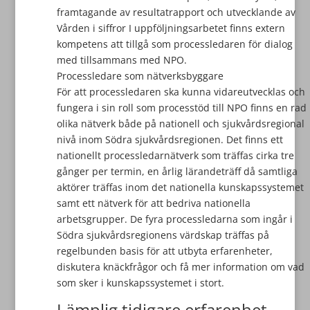
framtagande av resultatrapport och utvecklande av
Vården i siffror I uppföljningsarbetet finns extern
kompetens att tillgå som processledaren för dialog
med tillsammans med NPO.
Processledare som nätverksbyggare
För att processledaren ska kunna vidareutvecklas och
fungera i sin roll som processtöd till NPO finns en rad
olika nätverk både på nationell och sjukvårdsregional
nivå inom Södra sjukvårdsregionen. Det finns ett
nationellt processledarnätverk som träffas cirka tre
gånger per termin, en årlig lärandeträff då samtliga
aktörer träffas inom det nationella kunskapssystemet
samt ett nätverk för att bedriva nationella
arbetsgrupper. De fyra processledarna som ingår i
Södra sjukvårdsregionens värdskap träffas på
regelbunden basis för att utbyta erfarenheter,
diskutera knäckfrågor och få mer information om vad
som sker i kunskapssystemet i stort.
Lämplig tidigare erfarenhet