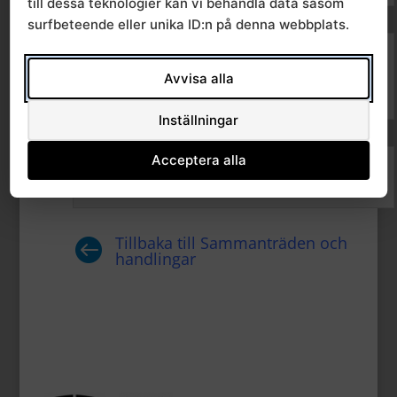
till dessa teknologier kan vi behandla data såsom
surfbeteende eller unika ID:n på denna webbplats.
Föredragningslista för
Avvisa alla
utskrift
Inställningar
Acceptera alla
Protokoll
Tillbaka till Sammanträden och

handlingar