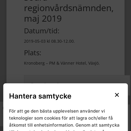
regionvårdsnämnden,
maj 2019
Datum/tid:
2019-05-03 kl 08.30-12.00.
Plats:
Kronoberg – PM & Vänner Hotel, Växjö.
Seminarium
×
Hantera samtycke
Slå på/av hög kontrast
För att ge den bästa upplevelsen använder vi
Föredragningslista och
teknologier som cookies för att lagra och/eller få
handlingar
Slå på/av textstorlek
åtkomst till enhetsinformation. Genom att samtycka