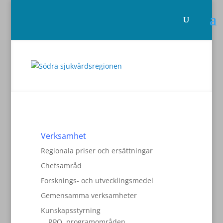
Verksamhet
Regionala priser och ersättningar
Chefsamråd
Forsknings- och utvecklingsmedel
Gemensamma verksamheter
Kunskapsstyrning
RPO, programområden