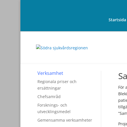
Startsida
Verksamhet
Sa
Regionala priser och
För 
ersättningar
Blek
Chefsamråd
pati
Forsknings- och
till
utvecklingsmedel
”Sam
Gemensamma verksamheter
Proj