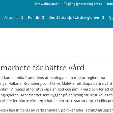
Om webbplatsen
Tillgänglighetsredogörelse
Inf
Aktuellt
Politik
Om Södra sjukvårdsregionen
V
marbete för bättre vård
att kunna möta framtidens utmaningar samarbetar regionerna
inge, Halland, Kronoberg och Skåne. Målet är att skapa bättre vård 
enten. Vi hjälps åt för att skapa en god och jämlik vård och för att ö
gängligheten. Arbetssättet som bygger på en tydlig struktur kallas fö
arbete för bättre vård” och har sedan 2016 startat upp 33 olika pro
ekten kan initieras av verksamheter, politiker eller ledningsgruppen