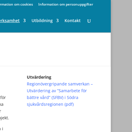
ormation om cookies
Information om personuppgifter
erksamhet
Utbildning
Kontakt
Utvärdering
Regionövergripande samverkan –
Utvärdering av ”Samarbete för
för
bättre vård” (SFBV) i Södra
ka
sjukvårdsregionen (pdf)
r
jekt.
 i