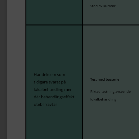
Stöd av kurator
Handeksem som
Test med basserie
tidigare svarat på
lokalbehandling men
Riktad testning avseende
där
behandlingseffekt
lokalbehandling
uteblir/avtar