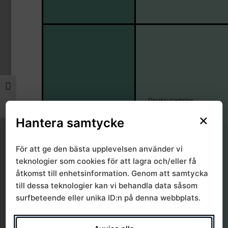
Slå på/av hög kontrast
Orsaksutredning
När en grupp
Slå på/av textstorlek
×
individer med samma
Hantera samtycke
Lapptestning
miljö får hudsymtom
Arbetsplatsbesök
relaterade till specifik
För att ge den bästa upplevelsen använder vi
exponering
teknologier som cookies för att lagra och/eller få
Vid behov kemisk analys
åtkomst till enhetsinformation. Genom att samtycka
till dessa teknologier kan vi behandla data såsom
surfbeteende eller unika ID:n på denna webbplats.