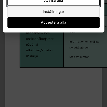
Avvisa alla
Inställningar
Acceptera alla
Test med basserie och riktade
Individ med
serier.
handeksem som
önskar påbörja/har
Information om möjliga
påbörjat
skyddsåtgärder
utbildning/arbete i
riskmiljö
Stöd av kurator