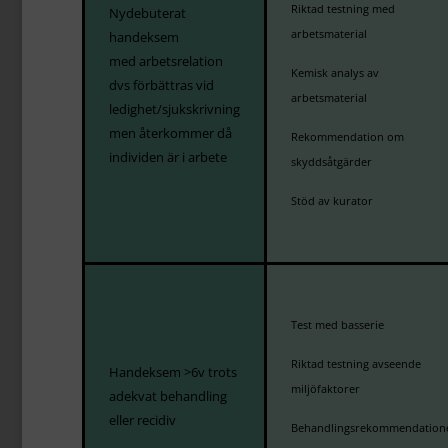
Riktad testning med
Nydebuterat
arbetsmaterial
handeksem
med arbetsrelation
K
emisk analys av
dvs förbättras vid
arbetsmaterial
ledighet/sjukskrivning
men återkommer då
Rekommendation om
individen är i arbete
skyddsåtgärder
Stöd av kurator
Test med basserie
Riktad testning avseende
Handeksem >6v trots
miljöfaktorer
adekvat
behandling
eller recidiv
Behandlingsrekommendation