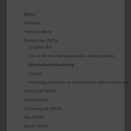
Meny
Startsida
Hud och allergi
Patient hos YMDA
10 goda råd
Om du får en arbetsskada eller arbetssjukdom
Arbetsskadeförsäkring
Kurator
Hudutslag orsakade av glukossensor eller insulinpump
Remiss till YMDA
Arbetsgivare
Forskning på YMDA
Om YMDA
Besök YMDA