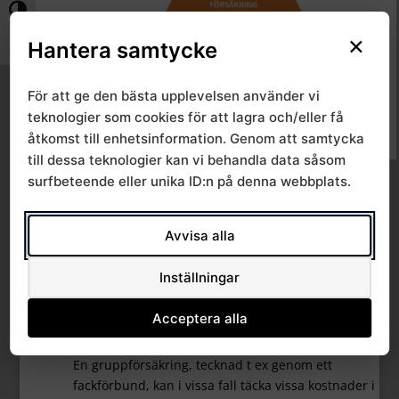
Slå på/av hög kontrast
×
Hantera samtycke
Slå på/av textstorlek
För att ge den bästa upplevelsen använder vi
teknologier som cookies för att lagra och/eller få
åtkomst till enhetsinformation. Genom att samtycka
till dessa teknologier kan vi behandla data såsom
Privat/individuell försäkring
surfbeteende eller unika ID:n på denna webbplats.
En privat sjuk- eller olycksfallsförsäkring kan i vissa
Avvisa alla
fall täcka vissa kostnader i samband med en
arbetsskada. Detta är särskilt viktigt att kolla upp om
din arbetsgivare inte har tecknat kollektivavtal. Fråga
Inställningar
ditt försäkringsbolag vad som gäller för dig.
Acceptera alla
Gruppförsäkring
En gruppförsäkring, tecknad t ex genom ett
fackförbund, kan i vissa fall täcka vissa kostnader i