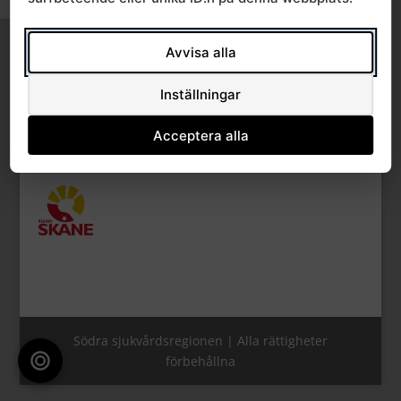
Slå på/av textstorlek
Avvisa alla
Inställningar
Acceptera alla
Södra sjukvårdsregionen | Alla rättigheter
förbehållna