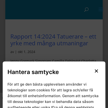
Rapport 14:2024 Tatuerare – ett
yrke med många utmaningar
av
|
okt 1, 2024
Jenny Gremark Simonsen Camilla Dahlqvist Charlotta
Löfqvist
×
Hantera samtycke
För att ge den bästa upplevelsen använder vi
teknologier som cookies för att lagra och/eller få
åtkomst till enhetsinformation. Genom att samtycka
Slå på/av hög kontrast
till dessa teknologier kan vi behandla data såsom
surfbeteende eller unika ID:n på denna webbplats.