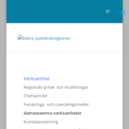
Verksamhet
Regionala priser och ersättningar
Chefsamråd
Forsknings- och utvecklingsmedel
Gemensamma verksamheter
Kunskapsstyrning