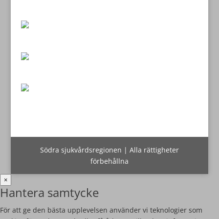
Södra sjukvårdsregionen | Alla rättigheter
förbehållna
×
Hantera samtycke
För att ge den bästa upplevelsen använder vi teknologier som