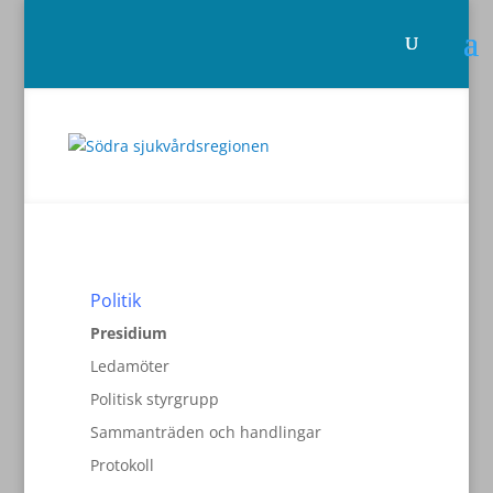
Politik
Presidium
Ledamöter
Politisk styrgrupp
Sammanträden och handlingar
Protokoll