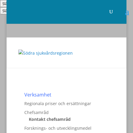
Slå på/av hög kontrast
Slå på/av textstorlek
Verksamhet
Regionala priser och ersättningar
Chefsamråd
Kontakt chefsamråd
Forsknings- och utvecklingsmedel