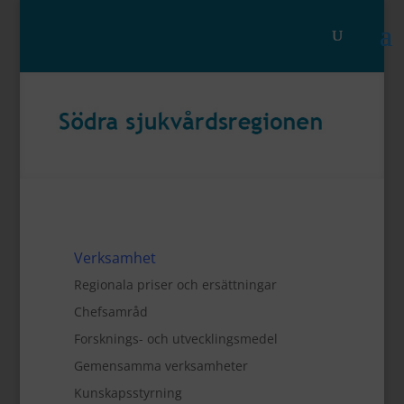
Verksamhet
Regionala priser och ersättningar
Chefsamråd
Forsknings- och utvecklingsmedel
Gemensamma verksamheter
Kunskapsstyrning