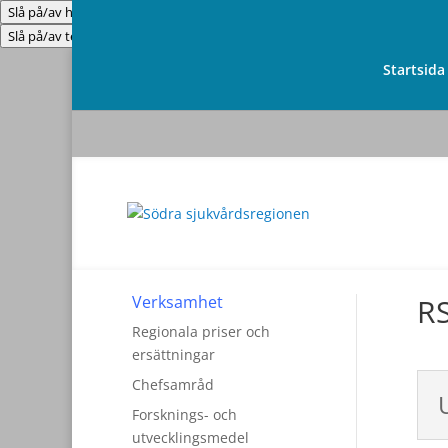
Slå på/av hög kontrast
Slå på/av textstorlek
Startsida
Verksamhet
RS
Regionala priser och
ersättningar
Chefsamråd
Forsknings- och
utvecklingsmedel