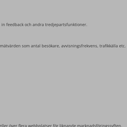
la in feedback och andra tredjepartsfunktioner.
mätvärden som antal besökare, avvisningsfrekvens, trafikkälla etc.
eller över flera webbplatser för liknande marknadsföringssyften.