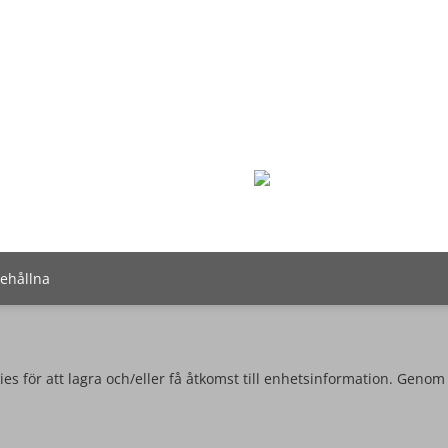
behållna
es för att lagra och/eller få åtkomst till enhetsinformation. Genom