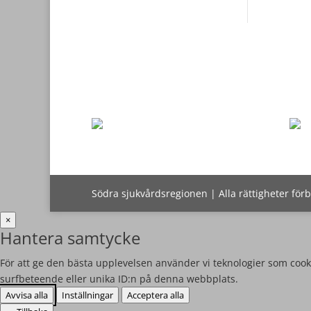
Södra sjukvårdsregionen | Alla rättigheter för
×
Hantera samtycke
För att ge den bästa upplevelsen använder vi teknologier som cooki
surfbeteende eller unika ID:n på denna webbplats.
Avvisa alla
Inställningar
Acceptera alla