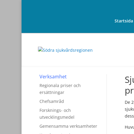
Startsida
Verksamhet
Sj
Regionala priser och
p
ersättningar
Chefsamråd
De 2
sjuk
Forsknings- och
dess
utvecklingsmedel
Gemensamma verksamheter
Huvu