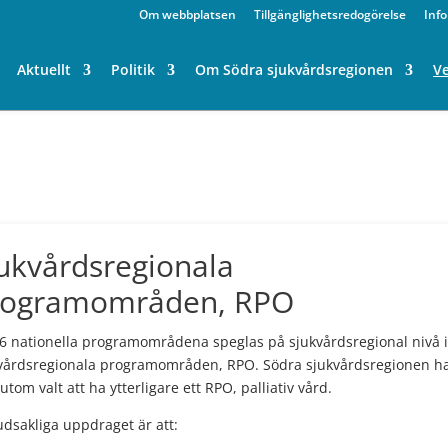
Om webbplatsen
Tillgänglighetsredogörelse
Inf
Aktuellt
Politik
Om Södra sjukvårdsregionen
V
ukvårdsregionala
rogramområden, RPO
6 nationella programområdena speglas på sjukvårdsregional nivå i
vårdsregionala programområden, RPO. Södra sjukvårdsregionen h
utom valt att ha ytterligare ett RPO, palliativ vård.
dsakliga uppdraget är att: