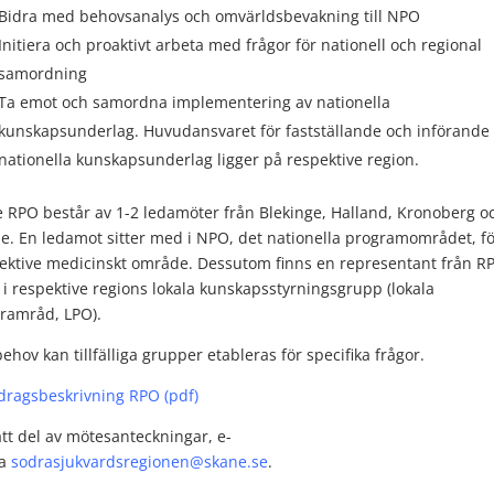
Bidra med behovsanalys och omvärldsbevakning till NPO
Initiera och proaktivt arbeta med frågor för nationell och regional
samordning
Ta emot och samordna implementering av nationella
kunskapsunderlag. Huvudansvaret för fastställande och införande
nationella kunskapsunderlag ligger på respektive region.
e RPO består av 1-2 ledamöter från Blekinge, Halland, Kronoberg o
e. En ledamot sitter med i NPO, det nationella programområdet, fö
ektive medicinskt område. Dessutom finns en representant från R
i respektive regions lokala kunskapsstyrningsgrupp (lokala
ramråd, LPO).
behov kan tillfälliga grupper etableras för specifika frågor.
ragsbeskrivning RPO (pdf)
att del av mötesanteckningar, e-
ta
sodrasjukvardsregionen@skane.se
.