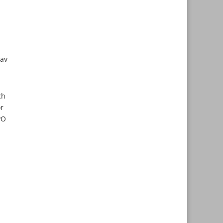
 av
ch
r
PO