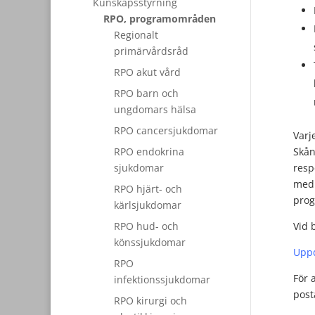
Kunskapsstyrning
RPO, programområden
Regionalt
primärvårdsråd
RPO akut vård
RPO barn och
ungdomars hälsa
RPO cancersjukdomar
Varj
RPO endokrina
Skån
sjukdomar
resp
med 
RPO hjärt- och
prog
kärlsjukdomar
RPO hud- och
Vid 
könssjukdomar
Uppd
RPO
För 
infektionssjukdomar
pos
RPO kirurgi och