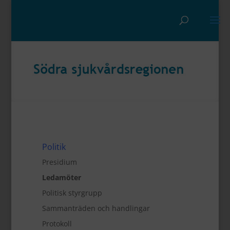
Politik
Presidium
Ledamöter
Politisk styrgrupp
Sammanträden och handlingar
Protokoll