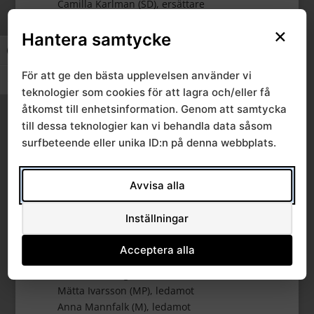
Camilla Karlman (SD), ersättare
Halland
×
Hantera samtycke
Slå på/av hög kontrast
Lise-Lotte Bensköld-Olsson (S),1:e vice ordförande
My Clingston (KD), ledamot
För att ge den bästa upplevelsen använder vi
Slå på/av textstorlek
Christian Lidén (C), ersättare
teknologier som cookies för att lagra och/eller få
Johan Lindahl (S), ersättare
åtkomst till enhetsinformation. Genom att samtycka
till dessa teknologier kan vi behandla data såsom
Kronoberg
surfbeteende eller unika ID:n på denna webbplats.
Ida Eriksson (M), ledamot
Emil Torstensson (KD), ledamot
Avvisa alla
Magnus Carlberg (S), ersättare
Elizabeth Peltola (C), ersättare
Inställningar
Skåne
Acceptera alla
Gilbert Tribo (L), ordförande
Anna-Lena Hogerud (S), 2:e vice ordförande
Mätta Ivarsson (MP), ledamot
Anna Mannfalk (M), ledamot