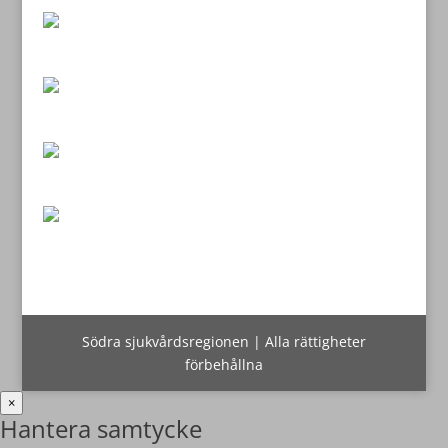
Södra sjukvårdsregionen | Alla rättigheter
förbehållna
×
Hantera samtycke