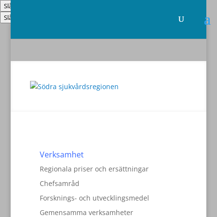
Slå på/av hög kontrast
Slå på/av textstorlek
Verksamhet
Regionala priser och ersättningar
Chefsamråd
Forsknings- och utvecklingsmedel
Gemensamma verksamheter