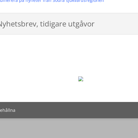
umerera på nyheter från Södra sjukvårdsregionen
Nyhetsbrev, tidigare utgåvor
behållna