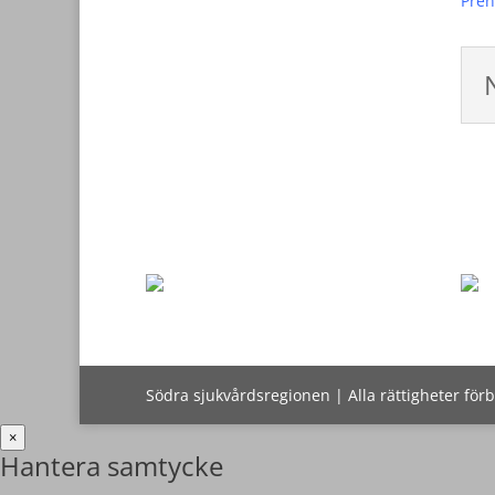
Pren
Södra sjukvårdsregionen | Alla rättigheter för
×
Hantera samtycke