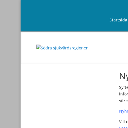
Startsida
N
Syft
info
vilk
Nyhe
Vill