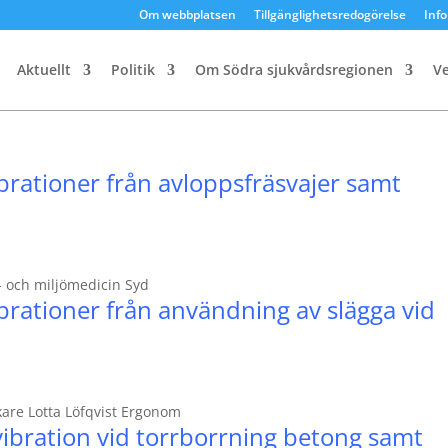
Om webbplatsen
Tillgänglighetsredogörelse
Inf
Aktuellt
Politik
Om Södra sjukvårdsregionen
V
rationer från avloppsfräsvajer samt
- och miljömedicin Syd
rationer från användning av slägga vid
kare Lotta Löfqvist Ergonom
bration vid torrborrning betong samt