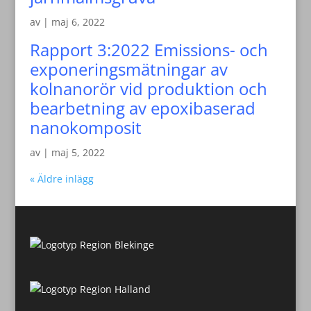
av
|
maj 6, 2022
Rapport 3:2022 Emissions- och
exponeringsmätningar av
kolnanorör vid produktion och
bearbetning av epoxibaserad
nanokomposit
av
|
maj 5, 2022
« Äldre inlägg