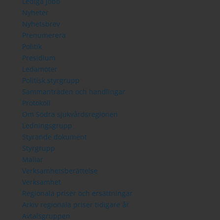
Lediga jobb
Nyheter
Nyhetsbrev
Prenumerera
Politik
Presidium
Ledamöter
Politisk styrgrupp
Sammanträden och handlingar
Protokoll
Om Södra sjukvårdsregionen
Ledningsgrupp
Styrande dokument
Styrgrupp
Mallar
Verksamhetsberättelse
Verksamhet
Regionala priser och ersättningar
Arkiv regionala priser tidigare år
Avtalsgruppen