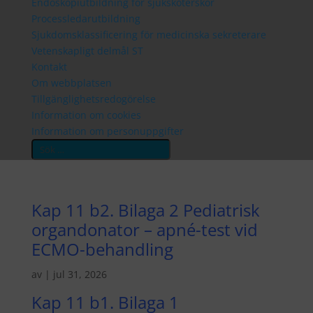
Endoskopiutbildning för sjuksköterskor
Processledarutbildning
Sjukdomsklassificering för medicinska sekreterare
Vetenskapligt delmål ST
Kontakt
Om webbplatsen
Tillgänglighetsredogörelse
Information om cookies
Information om personuppgifter
Search
Kap 11 b2. Bilaga 2 Pediatrisk
organdonator – apné-test vid
ECMO-behandling
av
|
jul 31, 2026
Kap 11 b1. Bilaga 1