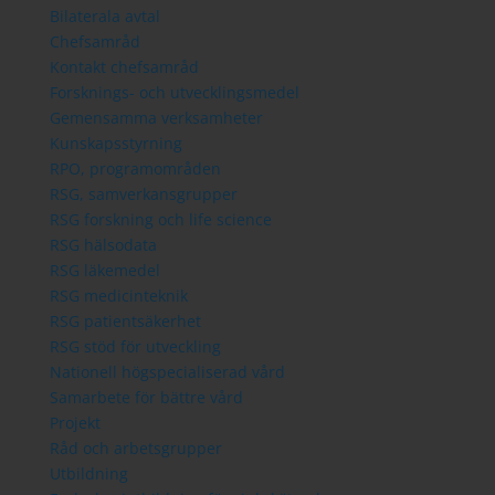
Bilaterala avtal
Chefsamråd
Kontakt chefsamråd
Forsknings- och utvecklingsmedel
Gemensamma verksamheter
Kunskapsstyrning
RPO, programområden
RSG, samverkansgrupper
RSG forskning och life science
RSG hälsodata
RSG läkemedel
RSG medicinteknik
RSG patientsäkerhet
RSG stöd för utveckling
Nationell högspecialiserad vård
Samarbete för bättre vård
Projekt
Råd och arbetsgrupper
Utbildning