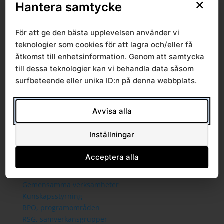
×
Sammanträden och handlingar
Hantera samtycke
Protokoll
Om Södra sjukvårdsregionen
För att ge den bästa upplevelsen använder vi
Ledningsgrupp
teknologier som cookies för att lagra och/eller få
Styrande dokument
åtkomst till enhetsinformation. Genom att samtycka
Styrgrupp
till dessa teknologier kan vi behandla data såsom
Mallar
surfbeteende eller unika ID:n på denna webbplats.
Verksamhetsberättelse
Verksamhet
Regionala priser och ersättningar
Avvisa alla
Arkiv regionala priser tidigare år
Avtalsgruppen
Inställningar
Bilaterala avtal
Chefsamråd
Acceptera alla
Kontakt chefsamråd
Forsknings- och utvecklingsmedel
Gemensamma verksamheter
Kunskapsstyrning
RPO, programområden
RSG, samverkansgrupper