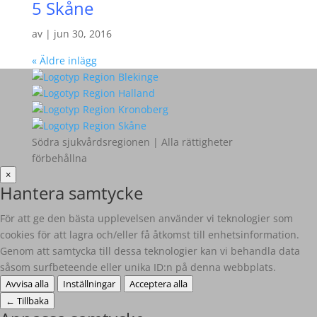
5 Skåne
av
|
jun 30, 2016
« Äldre inlägg
Södra sjukvårdsregionen | Alla rättigheter
förbehållna
×
Hantera samtycke
För att ge den bästa upplevelsen använder vi teknologier som
cookies för att lagra och/eller få åtkomst till enhetsinformation.
Genom att samtycka till dessa teknologier kan vi behandla data
såsom surfbeteende eller unika ID:n på denna webbplats.
Avvisa alla
Inställningar
Acceptera alla
←
Tillbaka