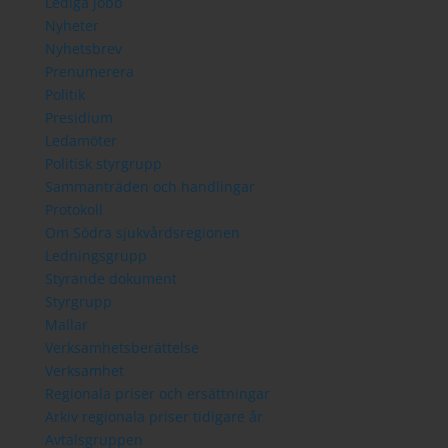
Lediga jobb
Nyheter
Nyhetsbrev
Prenumerera
Politik
Presidium
Ledamöter
Politisk styrgrupp
Sammanträden och handlingar
Protokoll
Om Södra sjukvårdsregionen
Ledningsgrupp
Styrande dokument
Styrgrupp
Mallar
Verksamhetsberättelse
Verksamhet
Regionala priser och ersättningar
Arkiv regionala priser tidigare år
Avtalsgruppen