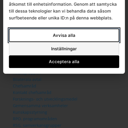
Sammanträden och handlingar
åtkomst till enhetsinformation. Genom att samtycka
Protokoll
till dessa teknologier kan vi behandla data såsom
Om Södra sjukvårdsregionen
surfbeteende eller unika ID:n på denna webbplats.
Ledningsgrupp
Styrande dokument
Styrgrupp
Avvisa alla
Mallar
Verksamhetsberättelse
Inställningar
Verksamhet
Regionala priser och ersättningar
Acceptera alla
Arkiv regionala priser tidigare år
Avtalsgruppen
Bilaterala avtal
Chefsamråd
Kontakt chefsamråd
Forsknings- och utvecklingsmedel
Gemensamma verksamheter
Kunskapsstyrning
RPO, programområden
RSG, samverkansgrupper