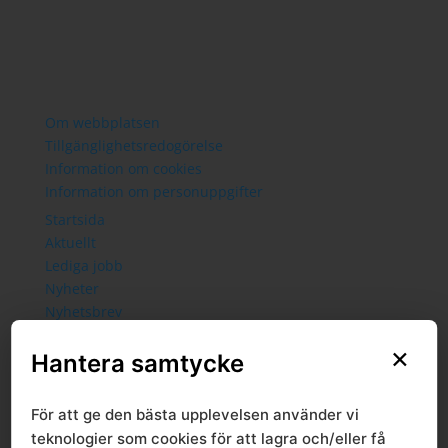
Om webbplatsen
Tillgänglighetsredogörelse
Information om cookies
Information om personuppgifter
Startsida
Aktuellt
Lediga jobb
Nyheter
Nyhetsbrev
Prenumerera
×
Politik
Hantera samtycke
Presidium
Ledamöter
För att ge den bästa upplevelsen använder vi
Politisk styrgrupp
teknologier som cookies för att lagra och/eller få