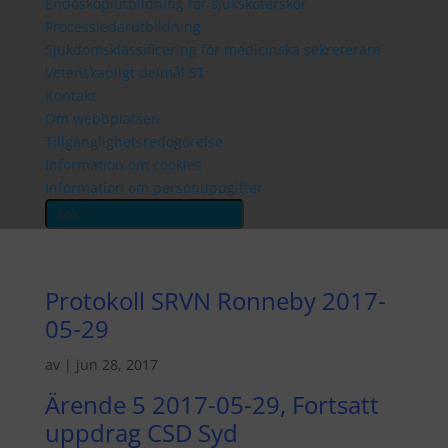
Endoskopiutbildning för sjuksköterskor
Processledarutbildning
Sjukdomsklassificering för medicinska sekreterare
Vetenskapligt delmål ST
Kontakt
Om webbplatsen
Tillgänglighetsredogörelse
Information om cookies
Information om personuppgifter
Protokoll SRVN Ronneby 2017-
05-29
av
|
jun 28, 2017
Ärende 5 2017-05-29, Fortsatt
uppdrag CSD Syd