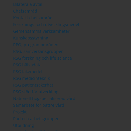
Bilaterala avtal
Chefsamråd
Kontakt chefsamråd
Forsknings- och utvecklingsmedel
Gemensamma verksamheter
Kunskapsstyrning
RPO, programområden
RSG, samverkansgrupper
RSG forskning och life science
RSG hälsodata
RSG läkemedel
RSG medicinteknik
RSG patientsäkerhet
RSG stöd för utveckling
Nationell högspecialiserad vård
Samarbete för bättre vård
Projekt
Råd och arbetsgrupper
Utbildning