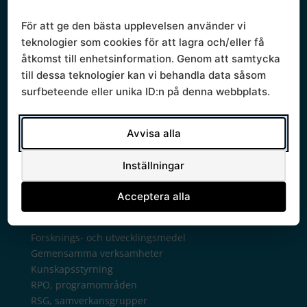
Sammanträden och handlingar
Protokoll
För att ge den bästa upplevelsen använder vi
Om Södra sjukvårdsregionen
teknologier som cookies för att lagra och/eller få
Ledningsgrupp
åtkomst till enhetsinformation. Genom att samtycka
Styrande dokument
till dessa teknologier kan vi behandla data såsom
Styrgrupp
surfbeteende eller unika ID:n på denna webbplats.
Mallar
Verksamhetsberättelse
Verksamhet
Avvisa alla
Regionala priser och ersättningar
Arkiv regionala priser tidigare år
Inställningar
Avtalsgruppen
Bilaterala avtal
Acceptera alla
Chefsamråd
Kontakt chefsamråd
Forsknings- och utvecklingsmedel
Gemensamma verksamheter
Kunskapsstyrning
RPO, programområden
RSG, samverkansgrupper