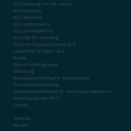
RSG forskning och life science
RSG hälsodata
RSG läkemedel
RSG medicinteknik
RSG patientsäkerhet
RSG stöd för utveckling
Nationell högspecialiserad vård
Samarbete för bättre vård
Projekt
Råd och arbetsgrupper
Utbildning
Endoskopiutbildning för sjuksköterskor
Processledarutbildning
Sjukdomsklassificering för medicinska sekreterare
Vetenskapligt delmål ST
Kontakt
Välj en sida
Startsida
Aktuellt