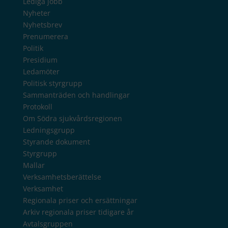
Lediga jobb
Nyheter
Nyhetsbrev
Prenumerera
Politik
Presidium
Ledamöter
Politisk styrgrupp
Sammanträden och handlingar
Protokoll
Om Södra sjukvårdsregionen
Ledningsgrupp
Styrande dokument
Styrgrupp
Mallar
Verksamhetsberättelse
Verksamhet
Regionala priser och ersättningar
Arkiv regionala priser tidigare år
Avtalsgruppen