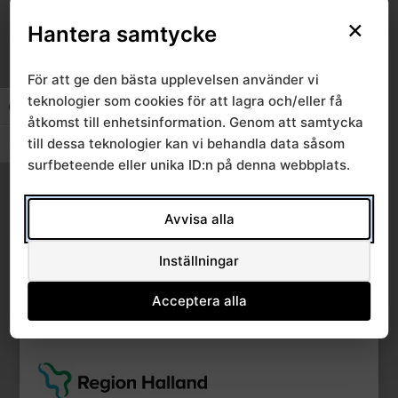
Ärende 6 2020-10-08,
×
Hantera samtycke
Delprojekt 25
av
|
okt 16, 2020
För att ge den bästa upplevelsen använder vi
Ärende 15b 2020-10-08,
teknologier som cookies för att lagra och/eller få
Slå på/av hög kontrast
åtkomst till enhetsinformation. Genom att samtycka
Regionavtal nuvarande
till dessa teknologier kan vi behandla data såsom
Slå på/av textstorlek
av
|
okt 5, 2020
surfbeteende eller unika ID:n på denna webbplats.
« Äldre inlägg
Avvisa alla
Inställningar
Acceptera alla