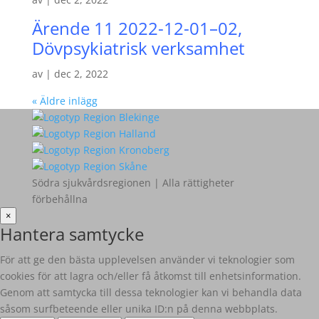
Ärende 11 2022-12-01–02,
Dövpsykiatrisk verksamhet
av
|
dec 2, 2022
« Äldre inlägg
Södra sjukvårdsregionen | Alla rättigheter
förbehållna
×
Hantera samtycke
För att ge den bästa upplevelsen använder vi teknologier som
cookies för att lagra och/eller få åtkomst till enhetsinformation.
Genom att samtycka till dessa teknologier kan vi behandla data
såsom surfbeteende eller unika ID:n på denna webbplats.