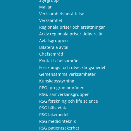
Styrgrupp
Mallar
Verksamhetsberättelse
Verksamhet
Regionala priser och ersättningar
Arkiv regionala priser tidigare år
Avtalsgruppen
Bilaterala avtal
Chefsamråd
Kontakt chefsamråd
Forsknings- och utvecklingsmedel
Gemensamma verksamheter
Kunskapsstyrning
RPO, programområden
RSG, samverkansgrupper
RSG forskning och life science
RSG hälsodata
RSG läkemedel
RSG medicinteknik
RSG patientsäkerhet