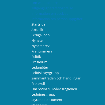
Om webbplatsen
Tillgänglighetsredogörelse
Information om cookies
Information om personuppgifter
Startsida
Aktuellt
Lediga jobb
Nyheter
Nyhetsbrev
Prenumerera
Politik
Presidium
Ledamöter
Politisk styrgrupp
Sammanträden och handlingar
Protokoll
Om Södra sjukvårdsregionen
Ledningsgrupp
Styrande dokument