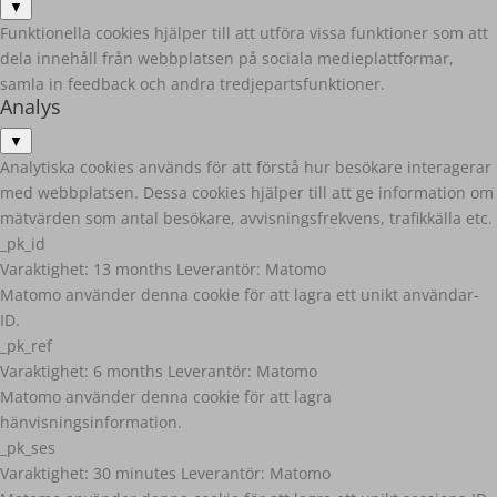
▼
Funktionella cookies hjälper till att utföra vissa funktioner som att
dela innehåll från webbplatsen på sociala medieplattformar,
samla in feedback och andra tredjepartsfunktioner.
Analys
▼
Analytiska cookies används för att förstå hur besökare interagerar
med webbplatsen. Dessa cookies hjälper till att ge information om
mätvärden som antal besökare, avvisningsfrekvens, trafikkälla etc.
_pk_id
Varaktighet:
13 months
Leverantör:
Matomo
Matomo använder denna cookie för att lagra ett unikt användar-
ID.
_pk_ref
Varaktighet:
6 months
Leverantör:
Matomo
Matomo använder denna cookie för att lagra
hänvisningsinformation.
_pk_ses
Varaktighet:
30 minutes
Leverantör:
Matomo