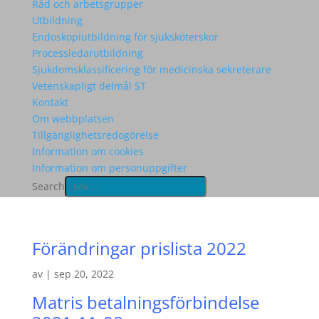
Råd och arbetsgrupper
Utbildning
Endoskopiutbildning för sjuksköterskor
Processledarutbildning
Sjukdomsklassificering för medicinska sekreterare
Vetenskapligt delmål ST
Kontakt
Om webbplatsen
Tillgänglighetsredogörelse
Information om cookies
Information om personuppgifter
Search
Förändringar prislista 2022
av
|
sep 20, 2022
Matris betalningsförbindelse