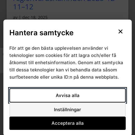
11–12
av
|
dec 18, 2025
Protokoll Södra
×
Hantera samtycke
regionvårdsnämnden 2025-10-
24
För att ge den bästa upplevelsen använder vi
teknologier som cookies för att lagra och/eller få
Slå på/av hög kontrast
av
|
nov 5, 2025
åtkomst till enhetsinformation. Genom att samtycka
Protokoll Södra
Slå på/av textstorlek
till dessa teknologier kan vi behandla data såsom
regionvårdsnämnden 2025-06-
surfbeteende eller unika ID:n på denna webbplats.
05
Avvisa alla
av
|
jun 24, 2025
« Äldre inlägg
Inställningar
Acceptera alla