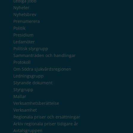
Lediga jobb
Nyheter
Nyhetsbrev
Prenumerera
Politik
Presidium
Ledamöter
Politisk styrgrupp
Sammanträden och handlingar
Protokoll
Om Södra sjukvårdsregionen
Ledningsgrupp
Styrande dokument
Styrgrupp
Mallar
Verksamhetsberättelse
Verksamhet
Regionala priser och ersättningar
Arkiv regionala priser tidigare år
Avtalsgruppen