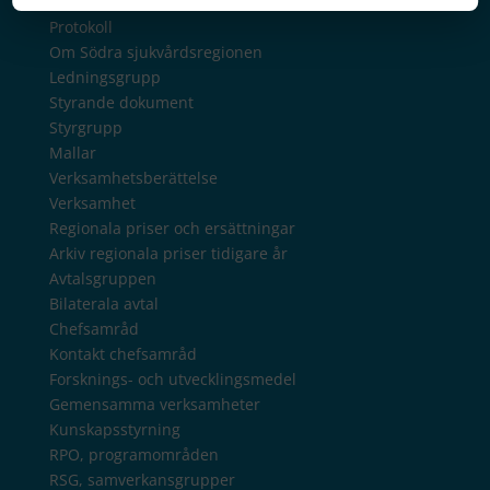
Sammanträden och handlingar
Protokoll
Om Södra sjukvårdsregionen
Ledningsgrupp
Styrande dokument
Styrgrupp
Mallar
Verksamhetsberättelse
Verksamhet
Regionala priser och ersättningar
Arkiv regionala priser tidigare år
Avtalsgruppen
Bilaterala avtal
Chefsamråd
Kontakt chefsamråd
Forsknings- och utvecklingsmedel
Gemensamma verksamheter
Kunskapsstyrning
RPO, programområden
RSG, samverkansgrupper