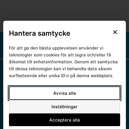
×
Hantera samtycke
Om webbplatsen
Tillgänglighetsredogörelse
För att ge den bästa upplevelsen använder vi
Information om cookies
teknologier som cookies för att lagra och/eller få
Information om personuppgifter
åtkomst till enhetsinformation. Genom att samtycka
Startsida
till dessa teknologier kan vi behandla data såsom
Aktuellt
surfbeteende eller unika ID:n på denna webbplats.
Lediga jobb
Nyheter
Nyhetsbrev
Avvisa alla
Prenumerera
Politik
Inställningar
Presidium
Ledamöter
Acceptera alla
Politisk styrgrupp