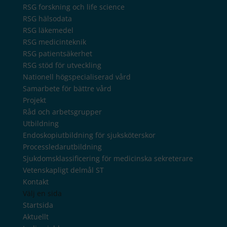
RSG forskning och life science
RSG hälsodata
RSG läkemedel
RSG medicinteknik
RSG patientsäkerhet
RSG stöd för utveckling
Nationell högspecialiserad vård
Samarbete för bättre vård
Projekt
Råd och arbetsgrupper
Utbildning
Endoskopiutbildning för sjuksköterskor
Processledarutbildning
Sjukdomsklassificering för medicinska sekreterare
Vetenskapligt delmål ST
Kontakt
Välj en sida
Startsida
Aktuellt