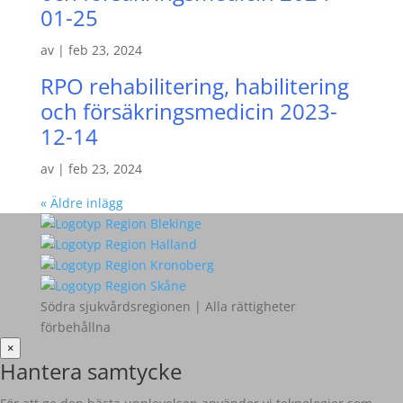
01-25
av
|
feb 23, 2024
RPO rehabilitering, habilitering
och försäkringsmedicin 2023-
12-14
av
|
feb 23, 2024
« Äldre inlägg
Södra sjukvårdsregionen | Alla rättigheter
förbehållna
×
Hantera samtycke