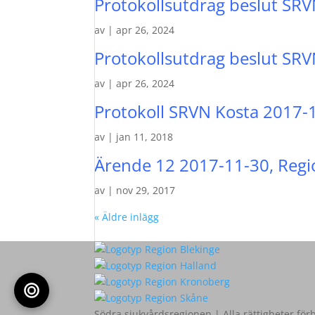
Protokollsutdrag beslut SRV
av
|
apr 26, 2024
Protokollsutdrag beslut SRVN
av
|
apr 26, 2024
Protokoll SRVN Kosta 2017-
av
|
jan 11, 2018
Ärende 12 2017-11-30, Regio
av
|
nov 29, 2017
« Äldre inlägg
Södra sjukvårdsregionen | Alla rättigheter för