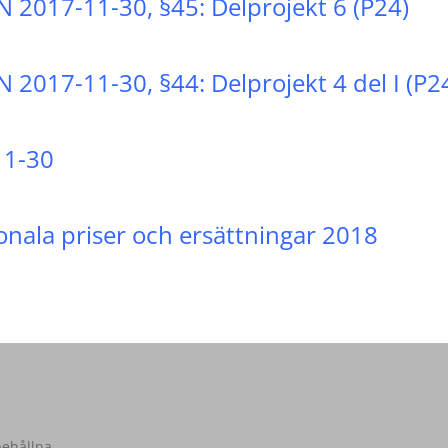
N 2017-11-30, §45: Delprojekt 6 (P24)
 2017-11-30, §44: Delprojekt 4 del I (P2
11-30
nala priser och ersättningar 2018
behållna