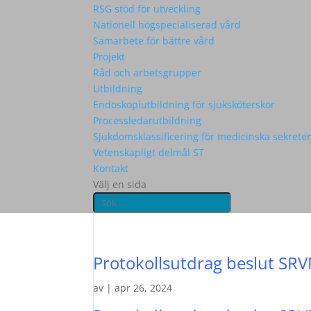
RSG stöd för utveckling
Nationell högspecialiserad vård
Samarbete för bättre vård
Projekt
Råd och arbetsgrupper
Utbildning
Endoskopiutbildning för sjuksköterskor
Processledarutbildning
Sjukdomsklassificering för medicinska sekrete
Vetenskapligt delmål ST
Kontakt
Välj en sida
Protokollsutdrag beslut SRV
av
|
apr 26, 2024