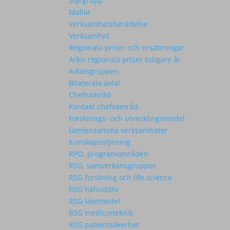
Styrgrupp
Mallar
Verksamhetsberättelse
Verksamhet
Regionala priser och ersättningar
Arkiv regionala priser tidigare år
Avtalsgruppen
Bilaterala avtal
Chefsamråd
Kontakt chefsamråd
Forsknings- och utvecklingsmedel
Gemensamma verksamheter
Kunskapsstyrning
RPO, programområden
RSG, samverkansgrupper
RSG forskning och life science
RSG hälsodata
RSG läkemedel
RSG medicinteknik
RSG patientsäkerhet