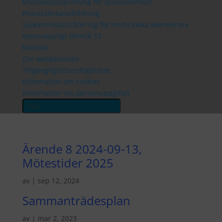
Endoskopiutbildning för sjuksköterskor
Processledarutbildning
Sjukdomsklassificering för medicinska sekreterare
Vetenskapligt delmål ST
Kontakt
Om webbplatsen
Tillgänglighetsredogörelse
Information om cookies
Information om personuppgifter
Search
Ärende 8 2024-09-13,
Mötestider 2025
av
|
sep 12, 2024
Sammanträdesplan
av
|
mar 2, 2023