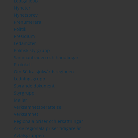
Lediga jobb
Nyheter
Nyhetsbrev
Prenumerera
Politik
Presidium
Ledamöter
Politisk styrgrupp
Sammanträden och handlingar
Protokoll
Om Södra sjukvårdsregionen
Ledningsgrupp
Styrande dokument
Styrgrupp
Mallar
Verksamhetsberättelse
Verksamhet
Regionala priser och ersättningar
Arkiv regionala priser tidigare år
Avtalsgruppen