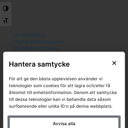
Slå på/av hög kontrast
Slå på/av textstorlek
Om webbplatsen
Tillgänglighetsredogörelse
Information om cookies
Information om personuppgifter
×
Hantera samtycke
Startsida
Aktuellt
Lediga jobb
För att ge den bästa upplevelsen använder vi
Nyheter
teknologier som cookies för att lagra och/eller få
Nyhetsbrev
åtkomst till enhetsinformation. Genom att samtycka
Prenumerera
till dessa teknologier kan vi behandla data såsom
Politik
surfbeteende eller unika ID:n på denna webbplats.
Presidium
Ledamöter
Politisk styrgrupp
Avvisa alla