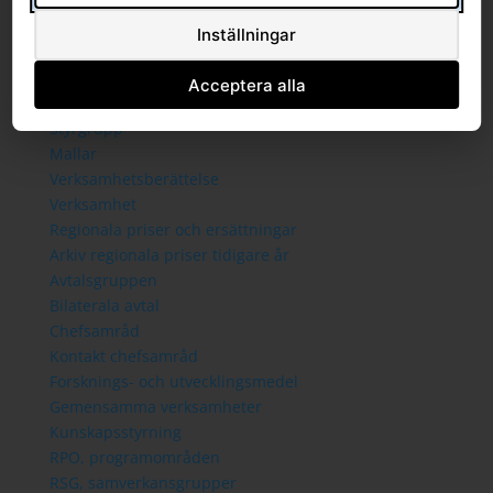
Sammanträden och handlingar
Protokoll
Inställningar
Om Södra sjukvårdsregionen
Ledningsgrupp
Acceptera alla
Styrande dokument
Styrgrupp
Mallar
Verksamhetsberättelse
Verksamhet
Regionala priser och ersättningar
Arkiv regionala priser tidigare år
Avtalsgruppen
Bilaterala avtal
Chefsamråd
Kontakt chefsamråd
Forsknings- och utvecklingsmedel
Gemensamma verksamheter
Kunskapsstyrning
RPO, programområden
RSG, samverkansgrupper