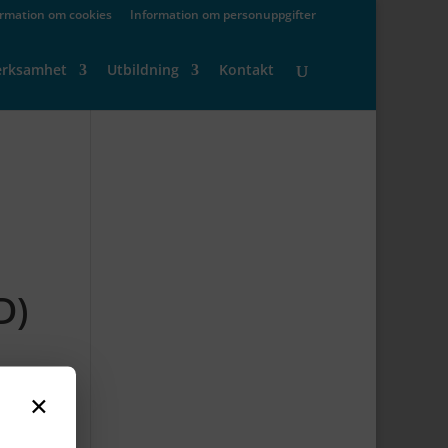
ormation om cookies
Information om personuppgifter
erksamhet
Utbildning
Kontakt
D)
×