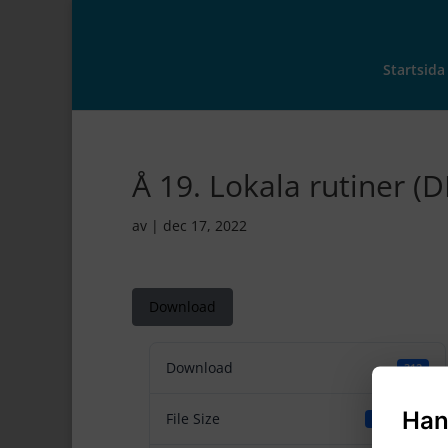
Startsida
Å 19. Lokala rutiner (
av
|
dec 17, 2022
Download
Download
312
Han
File Size
133.15 KB