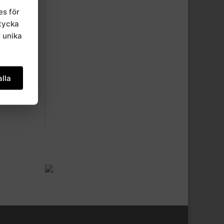
es för
mtycka
r unika
lla