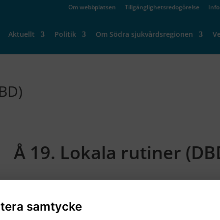
Om webbplatsen
Tillgänglighetsredogörelse
Inf
Aktuellt
Politik
Om Södra sjukvårdsregionen
V
DBD)
Å 19. Lokala rutiner (DB
tera samtycke