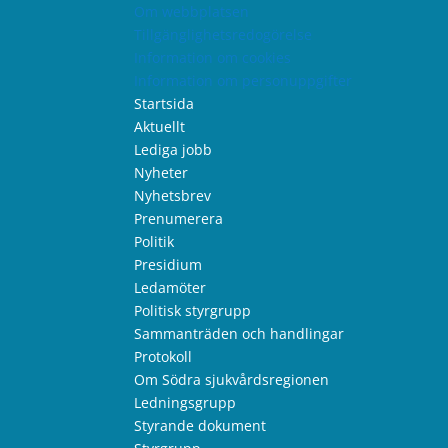
Om webbplatsen
Tillgänglighetsredogörelse
Information om cookies
Information om personuppgifter
Startsida
Aktuellt
Lediga jobb
Nyheter
Nyhetsbrev
Prenumerera
Politik
Presidium
Ledamöter
Politisk styrgrupp
Sammanträden och handlingar
Protokoll
Om Södra sjukvårdsregionen
Ledningsgrupp
Styrande dokument