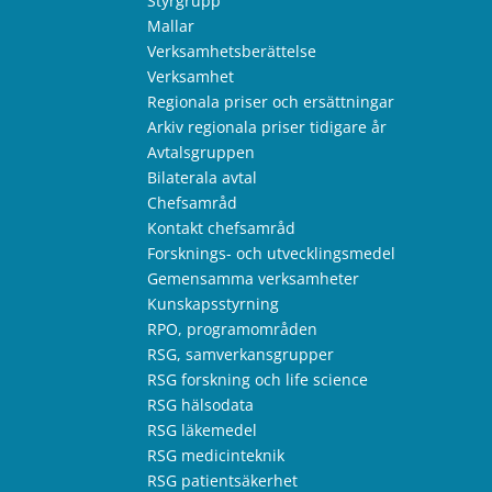
Styrgrupp
Mallar
Verksamhetsberättelse
Verksamhet
Regionala priser och ersättningar
Arkiv regionala priser tidigare år
Avtalsgruppen
Bilaterala avtal
Chefsamråd
Kontakt chefsamråd
Forsknings- och utvecklingsmedel
Gemensamma verksamheter
Kunskapsstyrning
RPO, programområden
RSG, samverkansgrupper
RSG forskning och life science
RSG hälsodata
RSG läkemedel
RSG medicinteknik
RSG patientsäkerhet