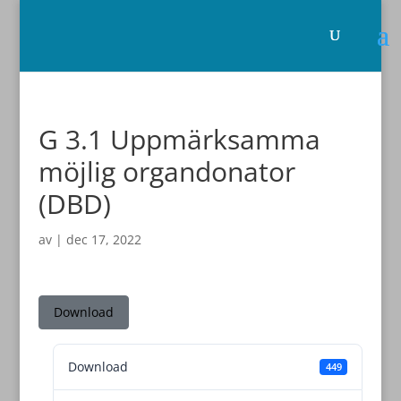
G 3.1 Uppmärksamma
möjlig organdonator
(DBD)
av
|
dec 17, 2022
Download
Download
449