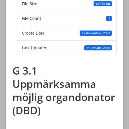
File Size
187.58 KB
File Count
1
Create Date
17 december, 2022
Last Updated
21 januari, 2026
G 3.1
Uppmärksamma
möjlig organdonator
(DBD)