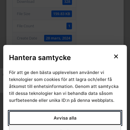
Download
328
File Size
159.83 KB
File Count
1
Create Date
28 mars, 2024
Last Updated
17 januari, 2025
×
Hantera samtycke
För att ge den bästa upplevelsen använder vi
Categories & Tags
Slå på/av hög kontrast
teknologier som cookies för att lagra och/eller få
åtkomst till enhetsinformation. Genom att samtycka
Slå på/av textstorlek
AMM
till dessa teknologier kan vi behandla data såsom
surfbeteende eller unika ID:n på denna webbplats.
Similar Downloads
Avvisa alla