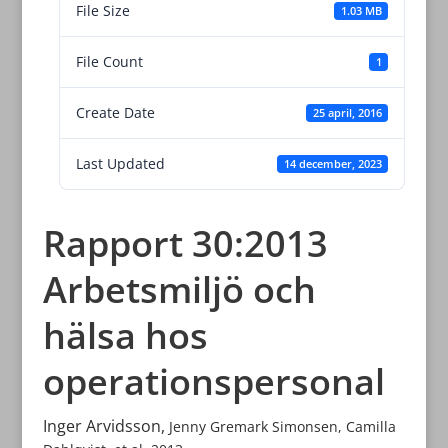
File Size
1.03 MB
File Count
1
Create Date
25 april, 2016
Last Updated
14 december, 2023
Rapport 30:2013
Arbetsmiljö och
hälsa hos
operationspersonal
Inger Arvidsson,
Jenny Gremark Simonsen, Camilla