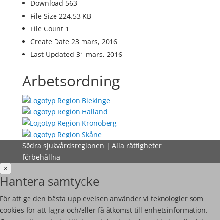
Download
563
File Size
224.53 KB
File Count
1
Create Date
23 mars, 2016
Last Updated
31 mars, 2016
Arbetsordning
Södra sjukvårdsregionen | Alla rättigheter
förbehållna
×
Hantera samtycke
För att ge den bästa upplevelsen använder vi teknologier som
cookies för att lagra och/eller få åtkomst till enhetsinformation.