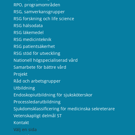
RPO, programområden
RSG, samverkansgrupper
RSG forskning och life science
RSG hälsodata
RSG läkemedel
RSG medicinteknik
RSG patientsäkerhet
RSG stöd för utveckling
Nationell högspecialiserad vård
Samarbete för bättre vård
Projekt
Råd och arbetsgrupper
Utbildning
Endoskopiutbildning för sjuksköterskor
Processledarutbildning
Sjukdomsklassificering för medicinska sekreterare
Vetenskapligt delmål ST
Kontakt
Välj en sida