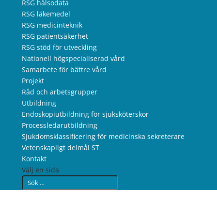
RSG hälsodata
RSG läkemedel
RSG medicinteknik
RSG patientsäkerhet
RSG stöd för utveckling
Nationell högspecialiserad vård
Samarbete för bättre vård
Projekt
Råd och arbetsgrupper
Utbildning
Endoskopiutbildning för sjuksköterskor
Processledarutbildning
Sjukdomsklassificering för medicinska sekreterare
Vetenskapligt delmål ST
Kontakt
Välj en sida