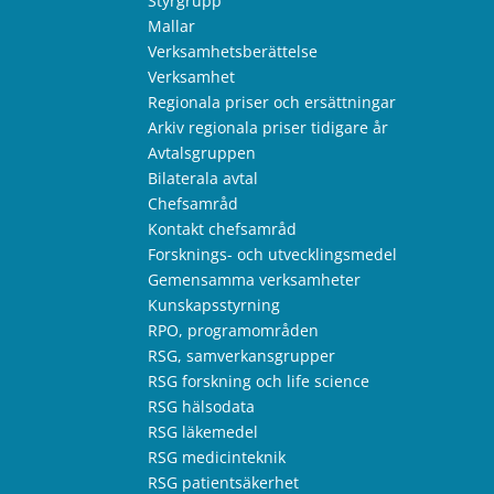
Styrgrupp
Mallar
Verksamhetsberättelse
Verksamhet
Regionala priser och ersättningar
Arkiv regionala priser tidigare år
Avtalsgruppen
Bilaterala avtal
Chefsamråd
Kontakt chefsamråd
Forsknings- och utvecklingsmedel
Gemensamma verksamheter
Kunskapsstyrning
RPO, programområden
RSG, samverkansgrupper
RSG forskning och life science
RSG hälsodata
RSG läkemedel
RSG medicinteknik
RSG patientsäkerhet