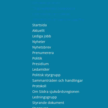
Om webbplatsen
Tillgänglighetsredogörelse
Information om cookies
Information om personuppgifter
Startsida
Aktuellt
Lediga jobb
Nyheter
Nyhetsbrev
Prenumerera
Politik
Presidium
Ledamöter
Politisk styrgrupp
Sammanträden och handlingar
Protokoll
Om Södra sjukvårdsregionen
Ledningsgrupp
Styrande dokument