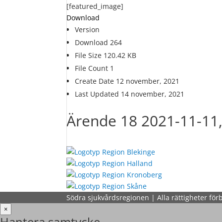
[featured_image]
Download
Version
Download
264
File Size
120.42 KB
File Count
1
Create Date
12 november, 2021
Last Updated
14 november, 2021
Ärende 18 2021-11-11
Södra sjukvårdsregionen | Alla rättigheter för
×
Hantera samtycke