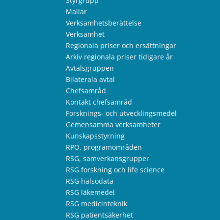
Styrgrupp
Mallar
Verksamhetsberättelse
Verksamhet
Regionala priser och ersättningar
Arkiv regionala priser tidigare år
Avtalsgruppen
Bilaterala avtal
Chefsamråd
Kontakt chefsamråd
Forsknings- och utvecklingsmedel
Gemensamma verksamheter
Kunskapsstyrning
RPO, programområden
RSG, samverkansgrupper
RSG forskning och life science
RSG hälsodata
RSG läkemedel
RSG medicinteknik
RSG patientsäkerhet