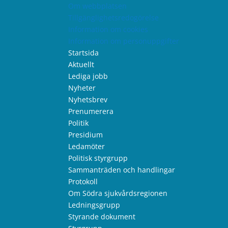
Om webbplatsen
Tillgänglighetsredogörelse
Information om cookies
Information om personuppgifter
Startsida
Aktuellt
Lediga jobb
Nyheter
Nyhetsbrev
Prenumerera
Politik
Presidium
Ledamöter
Politisk styrgrupp
Sammanträden och handlingar
Protokoll
Om Södra sjukvårdsregionen
Ledningsgrupp
Styrande dokument