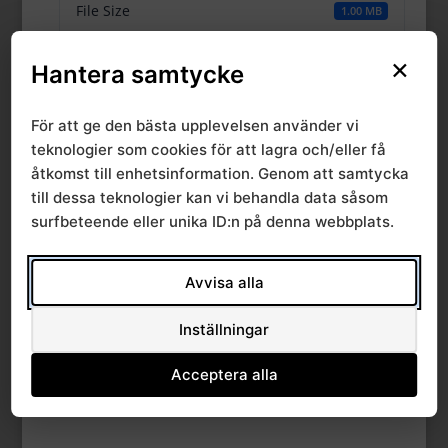
File Size
1.00 MB
×
File Count
1
Hantera samtycke
Create Date
29 juni, 2016
För att ge den bästa upplevelsen använder vi
teknologier som cookies för att lagra och/eller få
Last Updated
29 juni, 2016
åtkomst till enhetsinformation. Genom att samtycka
till dessa teknologier kan vi behandla data såsom
surfbeteende eller unika ID:n på denna webbplats.
Ärende 2 2013-05-
24, Solidariskt finans
Avvisa alla
verksamh - rapport
Inställningar
Acceptera alla