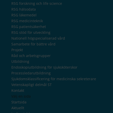
RSG forskning och life science
RSG hälsodata
RSG läkemedel
RSG medicinteknik
RSG patientsäkerhet
RSG stöd för utveckling
Nationell högspecialiserad vård
Samarbete för bättre vård
Projekt
Råd och arbetsgrupper
Utbildning
Endoskopiutbildning för sjuksköterskor
Processledarutbildning
Sjukdomsklassificering för medicinska sekreterare
Vetenskapligt delmål ST
Kontakt
Välj en sida
Startsida
Aktuellt