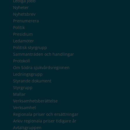
Lediga jobb
Nyheter
Nyhetsbrev
Prenumerera
Politik
Presidium
Ledamöter
Politisk styrgrupp
Sammanträden och handlingar
Protokoll
Om Södra sjukvårdsregionen
Ledningsgrupp
Styrande dokument
Styrgrupp
Mallar
Verksamhetsberättelse
Verksamhet
Regionala priser och ersättningar
Arkiv regionala priser tidigare år
Avtalsgruppen