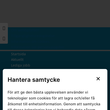
Slå på/av hög kontrast
Om webbplatsen
Tillgänglighetsredogörelse
Slå på/av textstorlek
Information om cookies
Information om personuppgifter
Startsida
Aktuellt
Lediga jobb
Nyheter
×
Nyhetsbrev
Hantera samtycke
Prenumerera
Politik
För att ge den bästa upplevelsen använder vi
Presidium
teknologier som cookies för att lagra och/eller få
Ledamöter
åtkomst till enhetsinformation. Genom att samtycka
Politisk styrgrupp
till dessa teknologier kan vi behandla data såsom