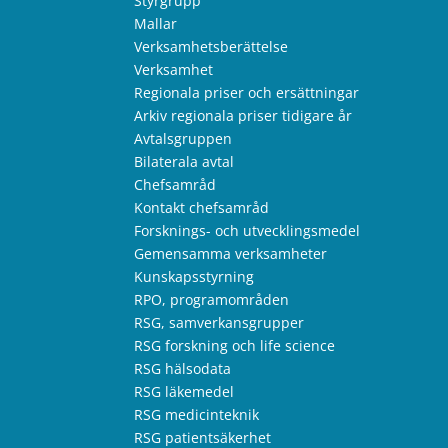
Styrgrupp
Mallar
Verksamhetsberättelse
Verksamhet
Regionala priser och ersättningar
Arkiv regionala priser tidigare år
Avtalsgruppen
Bilaterala avtal
Chefsamråd
Kontakt chefsamråd
Forsknings- och utvecklingsmedel
Gemensamma verksamheter
Kunskapsstyrning
RPO, programområden
RSG, samverkansgrupper
RSG forskning och life science
RSG hälsodata
RSG läkemedel
RSG medicinteknik
RSG patientsäkerhet