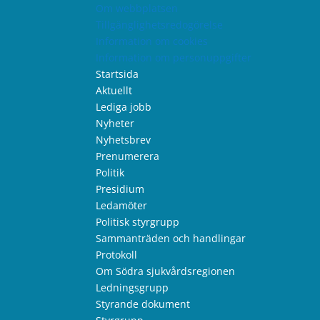
Om webbplatsen
Tillgänglighetsredogörelse
Information om cookies
Information om personuppgifter
Startsida
Aktuellt
Lediga jobb
Nyheter
Nyhetsbrev
Prenumerera
Politik
Presidium
Ledamöter
Politisk styrgrupp
Sammanträden och handlingar
Protokoll
Om Södra sjukvårdsregionen
Ledningsgrupp
Styrande dokument