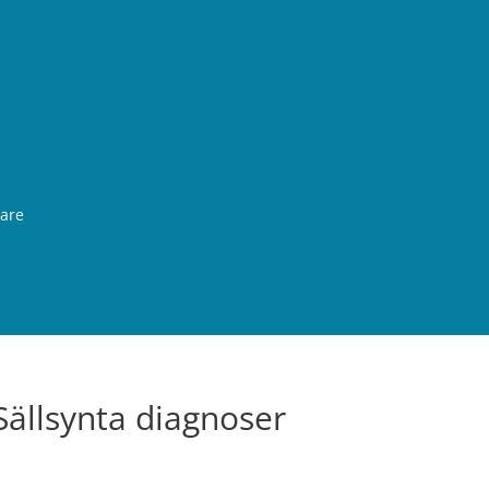
rare
Sällsynta diagnoser