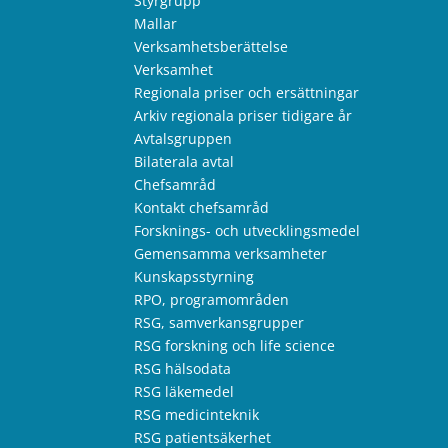
Styrgrupp
Mallar
Verksamhetsberättelse
Verksamhet
Regionala priser och ersättningar
Arkiv regionala priser tidigare år
Avtalsgruppen
Bilaterala avtal
Chefsamråd
Kontakt chefsamråd
Forsknings- och utvecklingsmedel
Gemensamma verksamheter
Kunskapsstyrning
RPO, programområden
RSG, samverkansgrupper
RSG forskning och life science
RSG hälsodata
RSG läkemedel
RSG medicinteknik
RSG patientsäkerhet