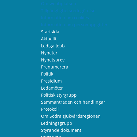
Om webbplatsen
Tillgänglighetsredogörelse
Information om cookies
Information om personuppgifter
Startsida
Aktuellt
Lediga jobb
Nyheter
Nyhetsbrev
Prenumerera
Politik
Presidium
Ledamöter
Politisk styrgrupp
Sammanträden och handlingar
Protokoll
Om Södra sjukvårdsregionen
Ledningsgrupp
Styrande dokument