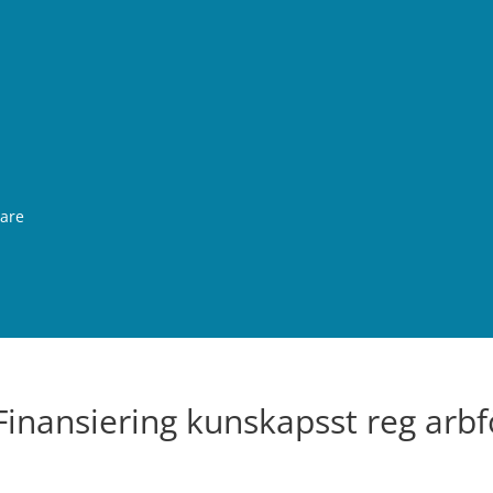
rare
Finansiering kunskapsst reg arb