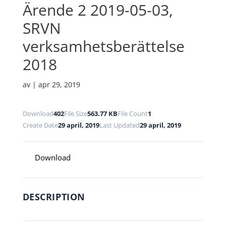
Ärende 2 2019-05-03,
SRVN
verksamhetsberättelse
2018
av
|
apr 29, 2019
Download
402
File Size
563.77 KB
File Count
1
Create Date
29 april, 2019
Last Updated
29 april, 2019
Download
DESCRIPTION