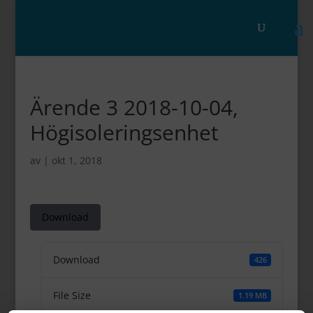
Ärende 3 2018-10-04,
Högisoleringsenhet
av
|
okt 1, 2018
Download
Download
426
File Size
1.19 MB