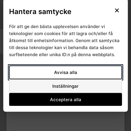
×
File Count
1
Hantera samtycke
Create Date
1 oktober, 2018
För att ge den bästa upplevelsen använder vi
teknologier som cookies för att lagra och/eller få
Slå på/av hög kontrast
Last Updated
1 oktober, 2018
åtkomst till enhetsinformation. Genom att samtycka
till dessa teknologier kan vi behandla data såsom
Slå på/av textstorlek
surfbeteende eller unika ID:n på denna webbplats.
Ärende 3 2018-10-
04,
Avvisa alla
Högisoleringsenhet
Inställningar
Acceptera alla